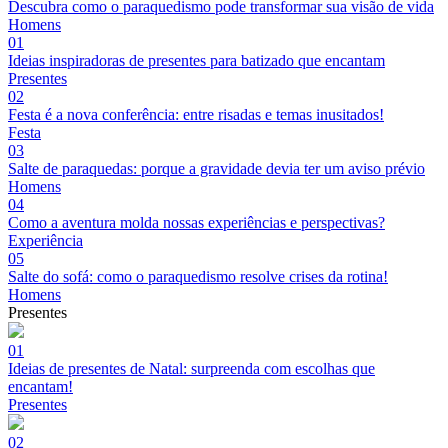
Descubra como o paraquedismo pode transformar sua visão de vida
Homens
01
Ideias inspiradoras de presentes para batizado que encantam
Presentes
02
Festa é a nova conferência: entre risadas e temas inusitados!
Festa
03
Salte de paraquedas: porque a gravidade devia ter um aviso prévio
Homens
04
Como a aventura molda nossas experiências e perspectivas?
Experiência
05
Salte do sofá: como o paraquedismo resolve crises da rotina!
Homens
Presentes
01
Ideias de presentes de Natal: surpreenda com escolhas que
encantam!
Presentes
02