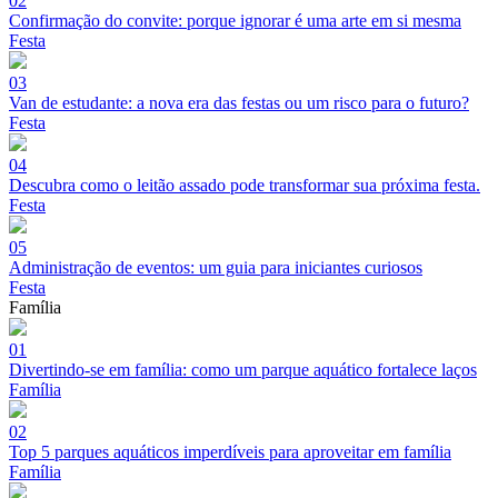
02
Confirmação do convite: porque ignorar é uma arte em si mesma
Festa
03
Van de estudante: a nova era das festas ou um risco para o futuro?
Festa
04
Descubra como o leitão assado pode transformar sua próxima festa.
Festa
05
Administração de eventos: um guia para iniciantes curiosos
Festa
Família
01
Divertindo-se em família: como um parque aquático fortalece laços
Família
02
Top 5 parques aquáticos imperdíveis para aproveitar em família
Família