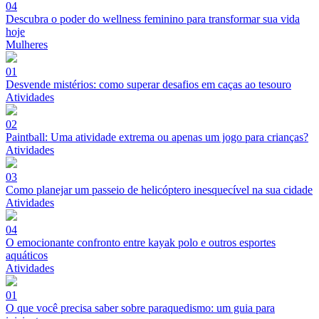
04
Descubra o poder do wellness feminino para transformar sua vida
hoje
Mulheres
01
Desvende mistérios: como superar desafios em caças ao tesouro
Atividades
02
Paintball: Uma atividade extrema ou apenas um jogo para crianças?
Atividades
03
Como planejar um passeio de helicóptero inesquecível na sua cidade
Atividades
04
O emocionante confronto entre kayak polo e outros esportes
aquáticos
Atividades
01
O que você precisa saber sobre paraquedismo: um guia para