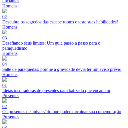
iniciantes
Homens
02
Descubra os segredos das escape rooms e teste suas habilidades!
Homens
03
Desafiando seus limites: Um guia passo a passo para o
paraquedismo
Homens
04
Salte de paraquedas: porque a gravidade devia ter um aviso prévio
Homens
01
Ideias inspiradoras de presentes para batizado que encantam
Presentes
02
Os presentes de aniversário que podem arruinar sua comemoração
Presentes
03