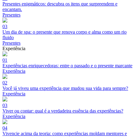
Presentes enigmáticos: descubra os itens que surpreendem e
encantam.
Presentes
03
Um dia de spa: o presente que renova corpo e alma como um rio
fluido
Presentes
Experiência
01
Experiências enriquecedoras: entre o passado e o presente marcante
Experiência
02
Você já viveu uma experiência que mudou sua vida para sempre?
Experiência
03
Viver ou contar: qual é a verdadeira essência das experiências?
Experiência
04
Vivencie acima da teoria: como experiências moldam mentores e