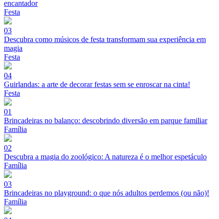
encantador
Festa
03
Descubra como músicos de festa transformam sua experiência em
magia
Festa
04
Guirlandas: a arte de decorar festas sem se enroscar na cinta!
Festa
01
Brincadeiras no balanço: descobrindo diversão em parque familiar
Família
02
Descubra a magia do zoológico: A natureza é o melhor espetáculo
Família
03
Brincadeiras no playground: o que nós adultos perdemos (ou não)!
Família