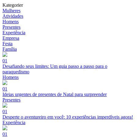
Kategorier
Mulheres
Atividades
Homens
Presentes
Experiência
Empresa
Festa
Família
01
Desafiando seus limites: Um guia passo a passo para o
paraquedismo
Homens
01
Ideias urgentes de presentes de Natal para surpreender
Presentes
01
Desperte o aventureiro em você: 10 experiências imperdíveis agora!
Experiência
01