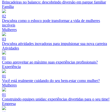
Brincadeiras no balanço: descobrindo diversão em parque familiar
Família
02
Descubra como o esboço pode transformar a vida de mulheres
incríveis
Mulheres
03
Descubra atividades inovadoras para impulsionar sua nova carreira
Atividades
01
Como aproveitar ao máximo suas experiências profissionais?
Experiência
01
Você está realmente cuidando do seu bem-estar como mulher?
Mulheres
01
Construindo equipes unidas: experiências divertidas para o seu time!
Empresa