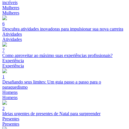
incríveis
Mulheres
Mulheres
6
Descubra atividades inovadoras para impulsionar sua nova carreira
Atividades
Atividades
7
Como aproveitar ao máximo suas experiências profissionais?
Experiência
Experiência
1
Desafiando seus limites: Um guia passo a passo para o
paraquedismo
Homens
Homens
2
Ideias urgentes de presentes de Natal para surpreender
Presentes
Presentes