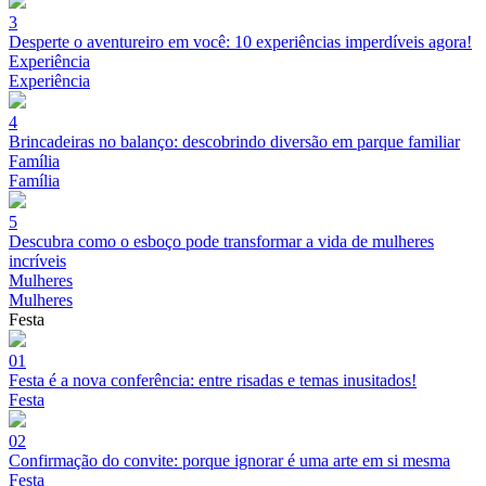
3
Desperte o aventureiro em você: 10 experiências imperdíveis agora!
Experiência
Experiência
4
Brincadeiras no balanço: descobrindo diversão em parque familiar
Família
Família
5
Descubra como o esboço pode transformar a vida de mulheres
incríveis
Mulheres
Mulheres
Festa
01
Festa é a nova conferência: entre risadas e temas inusitados!
Festa
02
Confirmação do convite: porque ignorar é uma arte em si mesma
Festa