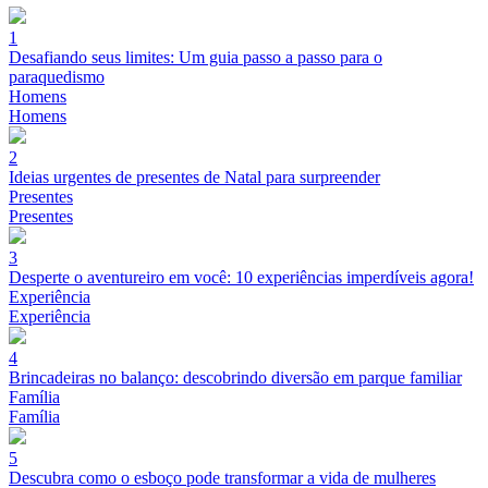
1
Desafiando seus limites: Um guia passo a passo para o
paraquedismo
Homens
Homens
2
Ideias urgentes de presentes de Natal para surpreender
Presentes
Presentes
3
Desperte o aventureiro em você: 10 experiências imperdíveis agora!
Experiência
Experiência
4
Brincadeiras no balanço: descobrindo diversão em parque familiar
Família
Família
5
Descubra como o esboço pode transformar a vida de mulheres