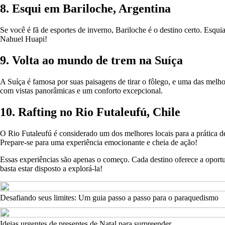
8. Esqui em Bariloche, Argentina
Se você é fã de esportes de inverno, Bariloche é o destino certo. Esqu
Nahuel Huapi!
9. Volta ao mundo de trem na Suíça
A Suíça é famosa por suas paisagens de tirar o fôlego, e uma das melh
com vistas panorâmicas e um conforto excepcional.
10. Rafting no Rio Futaleufú, Chile
O Rio Futaleufú é considerado um dos melhores locais para a prática de
Prepare-se para uma experiência emocionante e cheia de ação!
Essas experiências são apenas o começo. Cada destino oferece a oportun
basta estar disposto a explorá-la!
Desafiando seus limites: Um guia passo a passo para o paraquedismo
Ideias urgentes de presentes de Natal para surpreender