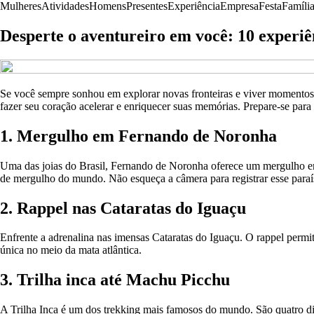
Mulheres
Atividades
Homens
Presentes
Experiência
Empresa
Festa
Famíli
Desperte o aventureiro em você: 10 experiê
Se você sempre sonhou em explorar novas fronteiras e viver momentos 
fazer seu coração acelerar e enriquecer suas memórias. Prepare-se par
1. Mergulho em Fernando de Noronha
Uma das joias do Brasil, Fernando de Noronha oferece um mergulho entr
de mergulho do mundo. Não esqueça a câmera para registrar esse paraí
2. Rappel nas Cataratas do Iguaçu
Enfrente a adrenalina nas imensas Cataratas do Iguaçu. O rappel permi
única no meio da mata atlântica.
3. Trilha inca até Machu Picchu
A Trilha Inca é um dos trekking mais famosos do mundo. São quatro d