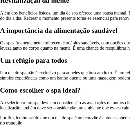
Revitalização da mente
Além dos benefícios físicos, um dia de spa oferece uma pausa mental. 
do dia a dia. Recrear o momento presente torna-se essencial para renovar
A importância da alimentação saudável
Os spas frequentemente oferecem cardápios saudáveis, com opções que c
leveza tanto no corpo quanto na mente. É uma chance de reequilibrar há
Um refúgio para todos
Um dia de spa não é exclusivo para aqueles que buscam luxo. É um refú
simples experiências como um banho quente ou uma massagem podem t
Como escolher o spa ideal?
Ao selecionar um spa, leve em consideração as avaliações de outros clie
localização também deve ser considerada; um ambiente que evoca calma 
Por fim, lembre-se de que um dia de spa é um convite à autodescobert
rio tranquilo.