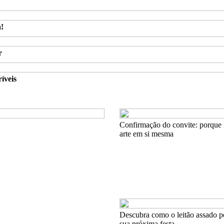
a!
r
íveis
Confirmação do convite: porque 
arte em si mesma
Descubra como o leitão assado p
sua próxima festa.