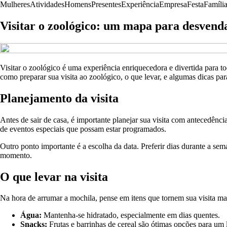
Mulheres
Atividades
Homens
Presentes
Experiência
Empresa
Festa
Famíli
Visitar o zoológico: um mapa para desvend
Visitar o zoológico é uma experiência enriquecedora e divertida para t
como preparar sua visita ao zoológico, o que levar, e algumas dicas par
Planejamento da visita
Antes de sair de casa, é importante planejar sua visita com antecedênci
de eventos especiais que possam estar programados.
Outro ponto importante é a escolha da data. Preferir dias durante a 
momento.
O que levar na visita
Na hora de arrumar a mochila, pense em itens que tornem sua visita ma
Água:
Mantenha-se hidratado, especialmente em dias quentes.
Snacks:
Frutas e barrinhas de cereal são ótimas opções para um 